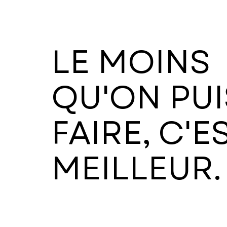
LE MOINS
QU'ON PUI
STUDIO
FAIRE, C'E
DE
MEILLEUR.
DESIGN
GRAPHIQUE,
SITES
WEB