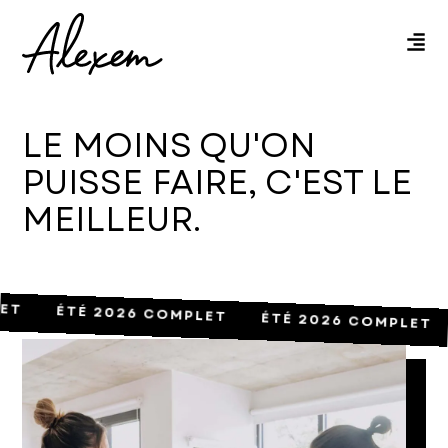
LE MOINS QU'ON
PUISSE FAIRE, C'EST LE
STUDIO
MEILLEUR.
DE
DESIGN
GRAPHIQUE,
LET ÉTÉ 2026 COMPLET ÉTÉ 2026 COMPLET
SITES
WEB
ET
MARKETING