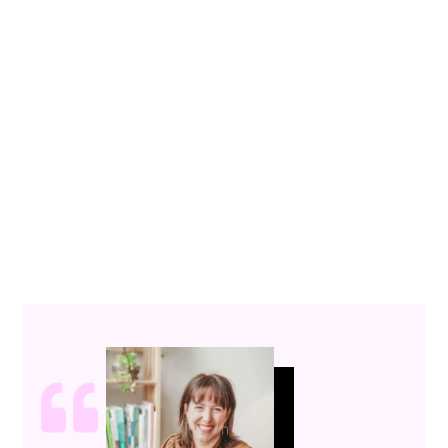
Branding complet pour Aurélie GM –
Coaching professionnel
février 2023