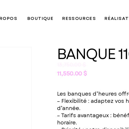
PROPOS
BOUTIQUE
RESSOURCES
RÉALISA
BANQUE 1
13,750.00
$
11,550.00
$
Les banques d’heures offr
– Flexibilité : adaptez vos
d’année.
– Tarifs avantageux : bénéf
horaire.