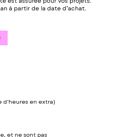
lité est assurée pour vos projets.
 an à partir de la date d’achat.
R
e d’heures en extra)
e, et ne sont pas